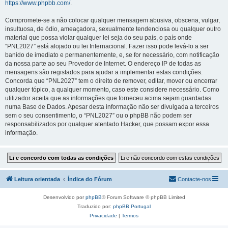
https://www.phpbb.com/
.
Compromete-se a não colocar qualquer mensagem abusiva, obscena, vulgar,
insultuosa, de ódio, ameaçadora, sexualmente tendenciosa ou qualquer outro
material que possa violar qualquer lei seja do seu país, o país onde
“PNL2027” está alojado ou lei Internacional. Fazer isso pode levá-lo a ser
banido de imediato e permanentemente, e, se for necessário, com notificação
da nossa parte ao seu Provedor de Internet. O endereço IP de todas as
mensagens são registados para ajudar a implementar estas condições.
Concorda que “PNL2027” tem o direito de remover, editar, mover ou encerrar
qualquer tópico, a qualquer momento, caso este considere necessário. Como
utilizador aceita que as informações que forneceu acima sejam guardadas
numa Base de Dados. Apesar desta informação não ser divulgada a terceiros
sem o seu consentimento, o “PNL2027” ou o phpBB não podem ser
responsabilizados por qualquer atentado Hacker, que possam expor essa
informação.
Leitura orientada
Índice do Fórum
Contacte-nos
Desenvolvido por
phpBB
® Forum Software © phpBB Limited
Traduzido por:
phpBB Portugal
Privacidade
|
Termos