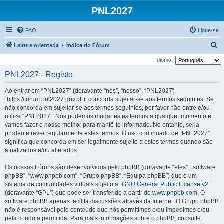
PNL2027
FAQ
Ligue-se
P
Leitura orientada
Índice do Fórum
e
Idioma:
s
PNL2027 - Registo
q
Ao entrar em “PNL2027” (doravante “nós”, “nosso”, “PNL2027”,
u
“https://forum.pnl2027.gov.pt”), concorda sujeitar-se aos termos seguintes. Se
i
não concorda em sujeitar-se aos termos seguintes, por favor não entre e/ou
utilize “PNL2027”. Nós podemos mudar estes termos a qualquer momento e
s
vamos fazer o nosso melhor para mantê-lo informado. No entanto, seria
a
prudente rever regularmente estes termos. O uso continuado de “PNL2027”
r
significa que concorda em ser legalmente sujeito a estes termos quando são
atualizados e/ou alterados.
Os nossos Fóruns são desenvolvidos pelo phpBB (doravante “eles”, “software
phpBB”, “www.phpbb.com”, “Grupo phpBB”, “Equipa phpBB”) que é um
sistema de comunidades virtuais sujeito à “
GNU General Public License v2
”
(doravante “GPL”) que pode ser transferido a partir de
www.phpbb.com
. O
software phpBB apenas facilita discussões através da Internet. O Grupo phpBB
não é responsável pelo conteúdo que nós permitimos e/ou impedimos e/ou
pela conduta permitida. Para mais informações sobre o phpBB, consulte: