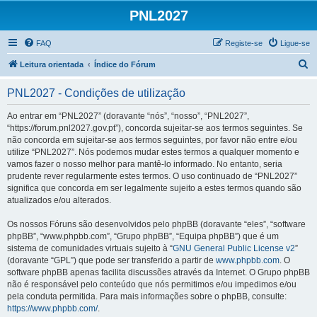
PNL2027
FAQ
Registe-se
Ligue-se
P
Leitura orientada
Índice do Fórum
e
PNL2027 - Condições de utilização
s
q
Ao entrar em “PNL2027” (doravante “nós”, “nosso”, “PNL2027”,
“https://forum.pnl2027.gov.pt”), concorda sujeitar-se aos termos seguintes. Se
u
não concorda em sujeitar-se aos termos seguintes, por favor não entre e/ou
i
utilize “PNL2027”. Nós podemos mudar estes termos a qualquer momento e
vamos fazer o nosso melhor para mantê-lo informado. No entanto, seria
s
prudente rever regularmente estes termos. O uso continuado de “PNL2027”
a
significa que concorda em ser legalmente sujeito a estes termos quando são
atualizados e/ou alterados.
r
Os nossos Fóruns são desenvolvidos pelo phpBB (doravante “eles”, “software
phpBB”, “www.phpbb.com”, “Grupo phpBB”, “Equipa phpBB”) que é um
sistema de comunidades virtuais sujeito à “
GNU General Public License v2
”
(doravante “GPL”) que pode ser transferido a partir de
www.phpbb.com
. O
software phpBB apenas facilita discussões através da Internet. O Grupo phpBB
não é responsável pelo conteúdo que nós permitimos e/ou impedimos e/ou
pela conduta permitida. Para mais informações sobre o phpBB, consulte:
https://www.phpbb.com/
.