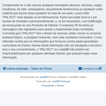
Compromete-se a não colocar qualquer mensagem abusiva, obscena, vulgar,
insultuosa, de ódio, ameaçadora, sexualmente tendenciosa ou qualquer outro
material que possa violar qualquer lei seja do seu país, o país onde
“PNL2027” está alojado ou lei Internacional. Fazer isso pode levá-lo a ser
banido de imediato e permanentemente, e, se for necessário, com notificação
da nossa parte ao seu Provedor de Internet. O endereço IP de todas as
mensagens são registados para ajudar a implementar estas condições.
Concorda que “PNL2027” tem o direito de remover, editar, mover ou encerrar
qualquer tópico, a qualquer momento, caso este considere necessário. Como
utilizador aceita que as informações que forneceu acima sejam guardadas
numa Base de Dados. Apesar desta informação não ser divulgada a terceiros
sem o seu consentimento, o “PNL2027” ou o phpBB não podem ser
responsabilizados por qualquer atentado Hacker, que possam expor essa
informação.
Leitura orientada
Índice do Fórum
Contacte-nos
Desenvolvido por
phpBB
® Forum Software © phpBB Limited
Traduzido por:
phpBB Portugal
Privacidade
|
Termos