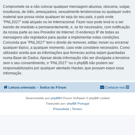
Compromete-se a não colocar qualquer mensagem abusiva, obscena, vulgar,
insultuosa, de ódio, ameaçadora, sexualmente tendenciosa ou qualquer outro
material que possa violar qualquer lei seja do seu país, o país onde
“PNL2027” está alojado ou lei Internacional. Fazer isso pode levá-lo a ser
banido de imediato e permanentemente, e, se for necessário, com notificação
da nossa parte ao seu Provedor de Internet. O endereço IP de todas as
mensagens são registados para ajudar a implementar estas condições.
Concorda que “PNL2027” tem o direito de remover, editar, mover ou encerrar
qualquer tópico, a qualquer momento, caso este considere necessário. Como
utilizador aceita que as informações que forneceu acima sejam guardadas
numa Base de Dados. Apesar desta informação não ser divulgada a terceiros
sem o seu consentimento, o “PNL2027” ou o phpBB não podem ser
responsabilizados por qualquer atentado Hacker, que possam expor essa
informação.
Leitura orientada
Índice do Fórum
Contacte-nos
Desenvolvido por
phpBB
® Forum Software © phpBB Limited
Traduzido por:
phpBB Portugal
Privacidade
|
Termos