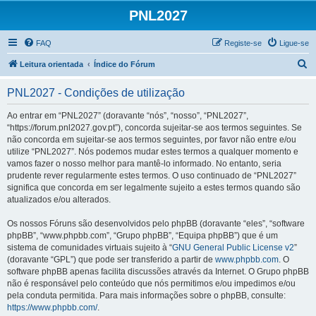
PNL2027
FAQ
Registe-se
Ligue-se
P
Leitura orientada
Índice do Fórum
e
PNL2027 - Condições de utilização
s
q
Ao entrar em “PNL2027” (doravante “nós”, “nosso”, “PNL2027”,
“https://forum.pnl2027.gov.pt”), concorda sujeitar-se aos termos seguintes. Se
u
não concorda em sujeitar-se aos termos seguintes, por favor não entre e/ou
i
utilize “PNL2027”. Nós podemos mudar estes termos a qualquer momento e
vamos fazer o nosso melhor para mantê-lo informado. No entanto, seria
s
prudente rever regularmente estes termos. O uso continuado de “PNL2027”
a
significa que concorda em ser legalmente sujeito a estes termos quando são
atualizados e/ou alterados.
r
Os nossos Fóruns são desenvolvidos pelo phpBB (doravante “eles”, “software
phpBB”, “www.phpbb.com”, “Grupo phpBB”, “Equipa phpBB”) que é um
sistema de comunidades virtuais sujeito à “
GNU General Public License v2
”
(doravante “GPL”) que pode ser transferido a partir de
www.phpbb.com
. O
software phpBB apenas facilita discussões através da Internet. O Grupo phpBB
não é responsável pelo conteúdo que nós permitimos e/ou impedimos e/ou
pela conduta permitida. Para mais informações sobre o phpBB, consulte:
https://www.phpbb.com/
.