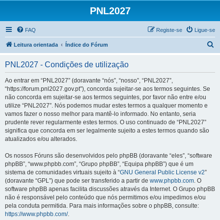
PNL2027
FAQ
Registe-se
Ligue-se
P
Leitura orientada
Índice do Fórum
e
PNL2027 - Condições de utilização
s
q
Ao entrar em “PNL2027” (doravante “nós”, “nosso”, “PNL2027”,
“https://forum.pnl2027.gov.pt”), concorda sujeitar-se aos termos seguintes. Se
u
não concorda em sujeitar-se aos termos seguintes, por favor não entre e/ou
i
utilize “PNL2027”. Nós podemos mudar estes termos a qualquer momento e
vamos fazer o nosso melhor para mantê-lo informado. No entanto, seria
s
prudente rever regularmente estes termos. O uso continuado de “PNL2027”
a
significa que concorda em ser legalmente sujeito a estes termos quando são
atualizados e/ou alterados.
r
Os nossos Fóruns são desenvolvidos pelo phpBB (doravante “eles”, “software
phpBB”, “www.phpbb.com”, “Grupo phpBB”, “Equipa phpBB”) que é um
sistema de comunidades virtuais sujeito à “
GNU General Public License v2
”
(doravante “GPL”) que pode ser transferido a partir de
www.phpbb.com
. O
software phpBB apenas facilita discussões através da Internet. O Grupo phpBB
não é responsável pelo conteúdo que nós permitimos e/ou impedimos e/ou
pela conduta permitida. Para mais informações sobre o phpBB, consulte:
https://www.phpbb.com/
.