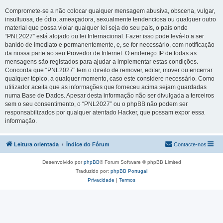
Compromete-se a não colocar qualquer mensagem abusiva, obscena, vulgar,
insultuosa, de ódio, ameaçadora, sexualmente tendenciosa ou qualquer outro
material que possa violar qualquer lei seja do seu país, o país onde
“PNL2027” está alojado ou lei Internacional. Fazer isso pode levá-lo a ser
banido de imediato e permanentemente, e, se for necessário, com notificação
da nossa parte ao seu Provedor de Internet. O endereço IP de todas as
mensagens são registados para ajudar a implementar estas condições.
Concorda que “PNL2027” tem o direito de remover, editar, mover ou encerrar
qualquer tópico, a qualquer momento, caso este considere necessário. Como
utilizador aceita que as informações que forneceu acima sejam guardadas
numa Base de Dados. Apesar desta informação não ser divulgada a terceiros
sem o seu consentimento, o “PNL2027” ou o phpBB não podem ser
responsabilizados por qualquer atentado Hacker, que possam expor essa
informação.
Leitura orientada
Índice do Fórum
Contacte-nos
Desenvolvido por
phpBB
® Forum Software © phpBB Limited
Traduzido por:
phpBB Portugal
Privacidade
|
Termos