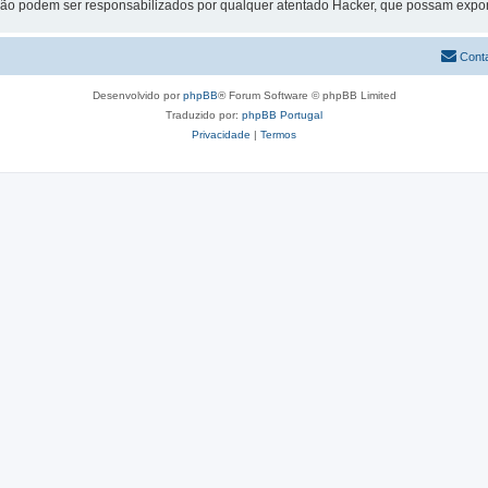
não podem ser responsabilizados por qualquer atentado Hacker, que possam expor
Cont
Desenvolvido por
phpBB
® Forum Software © phpBB Limited
Traduzido por:
phpBB Portugal
Privacidade
|
Termos