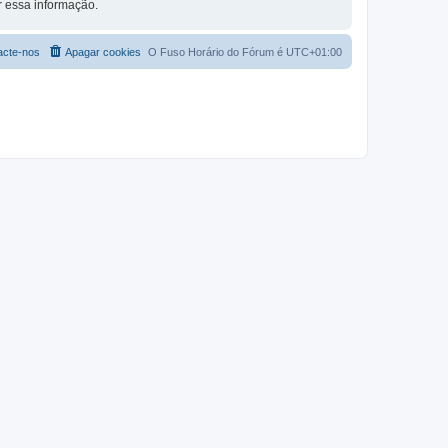
 essa informação.
acte-nos
Apagar cookies
O Fuso Horário do Fórum é
UTC+01:00