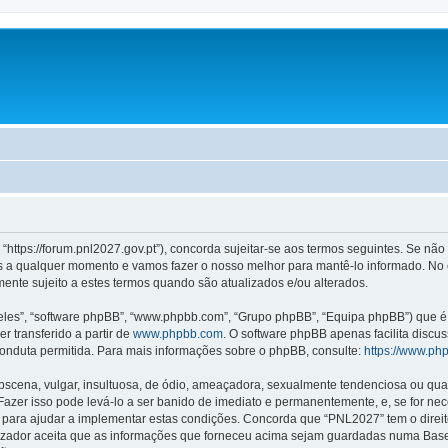
https://forum.pnl2027.gov.pt”), concorda sujeitar-se aos termos seguintes. Se não
 a qualquer momento e vamos fazer o nosso melhor para mantê-lo informado. No e
ente sujeito a estes termos quando são atualizados e/ou alterados.
les”, “software phpBB”, “www.phpbb.com”, “Grupo phpBB”, “Equipa phpBB”) que é u
r transferido a partir de
www.phpbb.com
. O software phpBB apenas facilita discu
onduta permitida. Para mais informações sobre o phpBB, consulte:
https://www.ph
ena, vulgar, insultuosa, de ódio, ameaçadora, sexualmente tendenciosa ou qualqu
 Fazer isso pode levá-lo a ser banido de imediato e permanentemente, e, se for ne
para ajudar a implementar estas condições. Concorda que “PNL2027” tem o direito 
izador aceita que as informações que forneceu acima sejam guardadas numa Base