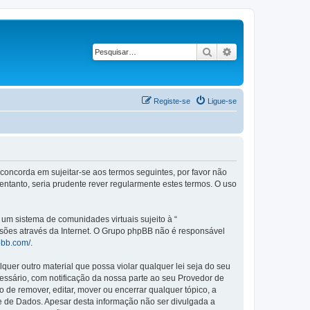
Pesquisar
Pesquisa avançad
Registe-se
Ligue-se
 concorda em sujeitar-se aos termos seguintes, por favor não
ntanto, seria prudente rever regularmente estes termos. O uso
m sistema de comunidades virtuais sujeito à “
ssões através da Internet. O Grupo phpBB não é responsável
pbb.com/
.
er outro material que possa violar qualquer lei seja do seu
cessário, com notificação da nossa parte ao seu Provedor de
de remover, editar, mover ou encerrar qualquer tópico, a
 de Dados. Apesar desta informação não ser divulgada a