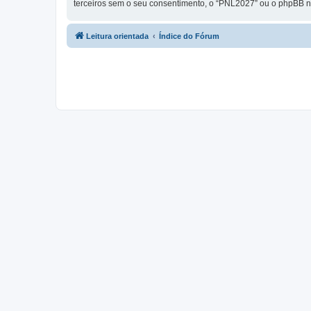
terceiros sem o seu consentimento, o “PNL2027” ou o phpBB 
Leitura orientada
Índice do Fórum