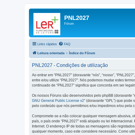
PNL2027
Fórum
Links rápidos
FAQ
Leitura orientada
Índice do Fórum
PNL2027 - Condições de utilização
Ao entrar em “PNL2027” (doravante “nós”, “nosso”, “PNL2027”, “
entre e/ou utilize “PNL2027”. Nós podemos mudar estes termos
continuado de “PNL2027” significa que concorda em ser legalm
Os nossos Fóruns são desenvolvidos pelo phpBB (doravante “e
GNU General Public License v2
” (doravante “GPL”) que pode se
pelo conteúdo que nós permitimos e/ou impedimos e/ou pela c
Compromete-se a não colocar qualquer mensagem abusiva, obsc
país, o país onde “PNL2027” está alojado ou lei Internacional.
Internet. O endereço IP de todas as mensagens são registados 
qualquer momento, caso este considere necessário. Como util