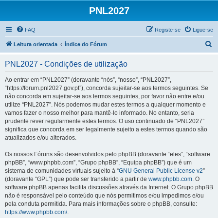
PNL2027
FAQ
Registe-se
Ligue-se
P
Leitura orientada
Índice do Fórum
e
PNL2027 - Condições de utilização
s
q
Ao entrar em “PNL2027” (doravante “nós”, “nosso”, “PNL2027”,
“https://forum.pnl2027.gov.pt”), concorda sujeitar-se aos termos seguintes. Se
u
não concorda em sujeitar-se aos termos seguintes, por favor não entre e/ou
i
utilize “PNL2027”. Nós podemos mudar estes termos a qualquer momento e
vamos fazer o nosso melhor para mantê-lo informado. No entanto, seria
s
prudente rever regularmente estes termos. O uso continuado de “PNL2027”
a
significa que concorda em ser legalmente sujeito a estes termos quando são
atualizados e/ou alterados.
r
Os nossos Fóruns são desenvolvidos pelo phpBB (doravante “eles”, “software
phpBB”, “www.phpbb.com”, “Grupo phpBB”, “Equipa phpBB”) que é um
sistema de comunidades virtuais sujeito à “
GNU General Public License v2
”
(doravante “GPL”) que pode ser transferido a partir de
www.phpbb.com
. O
software phpBB apenas facilita discussões através da Internet. O Grupo phpBB
não é responsável pelo conteúdo que nós permitimos e/ou impedimos e/ou
pela conduta permitida. Para mais informações sobre o phpBB, consulte:
https://www.phpbb.com/
.