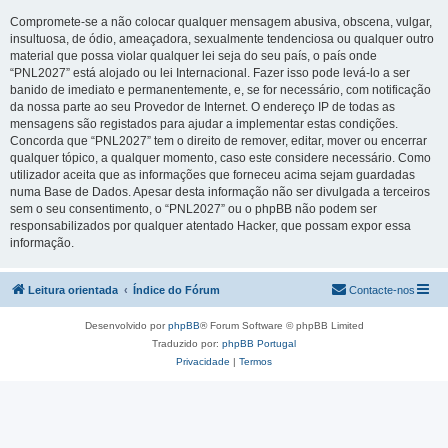
Compromete-se a não colocar qualquer mensagem abusiva, obscena, vulgar,
insultuosa, de ódio, ameaçadora, sexualmente tendenciosa ou qualquer outro
material que possa violar qualquer lei seja do seu país, o país onde
“PNL2027” está alojado ou lei Internacional. Fazer isso pode levá-lo a ser
banido de imediato e permanentemente, e, se for necessário, com notificação
da nossa parte ao seu Provedor de Internet. O endereço IP de todas as
mensagens são registados para ajudar a implementar estas condições.
Concorda que “PNL2027” tem o direito de remover, editar, mover ou encerrar
qualquer tópico, a qualquer momento, caso este considere necessário. Como
utilizador aceita que as informações que forneceu acima sejam guardadas
numa Base de Dados. Apesar desta informação não ser divulgada a terceiros
sem o seu consentimento, o “PNL2027” ou o phpBB não podem ser
responsabilizados por qualquer atentado Hacker, que possam expor essa
informação.
Leitura orientada
Índice do Fórum
Contacte-nos
Desenvolvido por
phpBB
® Forum Software © phpBB Limited
Traduzido por:
phpBB Portugal
Privacidade
|
Termos