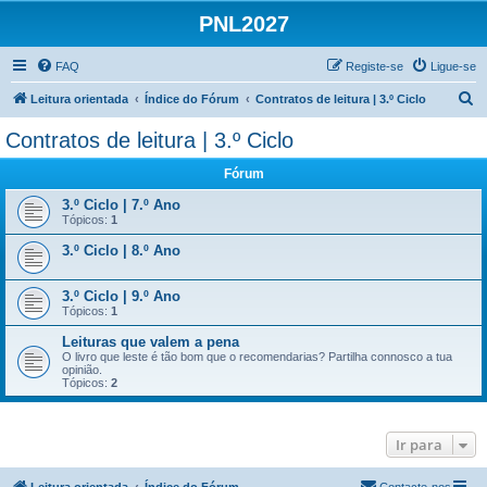
PNL2027
FAQ
Registe-se
Ligue-se
P
Leitura orientada
Índice do Fórum
Contratos de leitura | 3.º Ciclo
e
Contratos de leitura | 3.º Ciclo
s
Fórum
q
u
3.º Ciclo | 7.º Ano
Tópicos:
1
i
3.º Ciclo | 8.º Ano
s
a
3.º Ciclo | 9.º Ano
r
Tópicos:
1
Leituras que valem a pena
O livro que leste é tão bom que o recomendarias? Partilha connosco a tua
opinião.
Tópicos:
2
Ir para