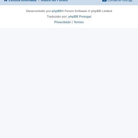
Leitura orientada
Índice do Fórum
Contacte-nos
Desenvolvido por
phpBB
® Forum Software © phpBB Limited
Traduzido por:
phpBB Portugal
Privacidade
|
Termos