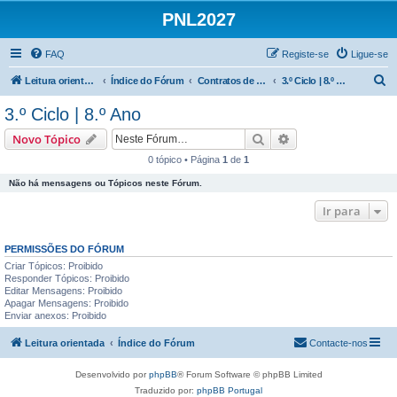
PNL2027
FAQ
Registe-se
Ligue-se
P
Leitura orientada
Índice do Fórum
Contratos de leitura | 3.º Ciclo
3.º Ciclo | 8.º Ano
e
3.º Ciclo | 8.º Ano
s
Pesquisar
Pesquisa avançada
Novo Tópico
q
0 tópico • Página
1
de
1
u
Não há mensagens ou Tópicos neste Fórum.
i
s
Ir para
a
PERMISSÕES DO FÓRUM
r
Criar Tópicos: Proibido
Responder Tópicos: Proibido
Editar Mensagens: Proibido
Apagar Mensagens: Proibido
Enviar anexos: Proibido
Leitura orientada
Índice do Fórum
Contacte-nos
Desenvolvido por
phpBB
® Forum Software © phpBB Limited
Traduzido por:
phpBB Portugal