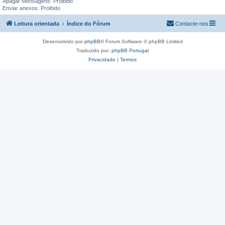
Apagar Mensagens: Proibido
Enviar anexos: Proibido
Leitura orientada
Índice do Fórum
Contacte-nos
Desenvolvido por
phpBB
® Forum Software © phpBB Limited
Traduzido por:
phpBB Portugal
Privacidade
|
Termos