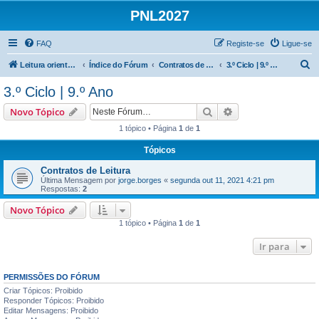
PNL2027
FAQ
Registe-se
Ligue-se
P
Leitura orientada
Índice do Fórum
Contratos de leitura | 3.º Ciclo
3.º Ciclo | 9.º Ano
e
3.º Ciclo | 9.º Ano
s
Pesquisar
Pesquisa avançada
Novo Tópico
q
1 tópico • Página
1
de
1
u
Tópicos
i
s
Contratos de Leitura
Última Mensagem por
jorge.borges
«
segunda out 11, 2021 4:21 pm
a
Respostas:
2
r
Novo Tópico
1 tópico • Página
1
de
1
Ir para
PERMISSÕES DO FÓRUM
Criar Tópicos: Proibido
Responder Tópicos: Proibido
Editar Mensagens: Proibido