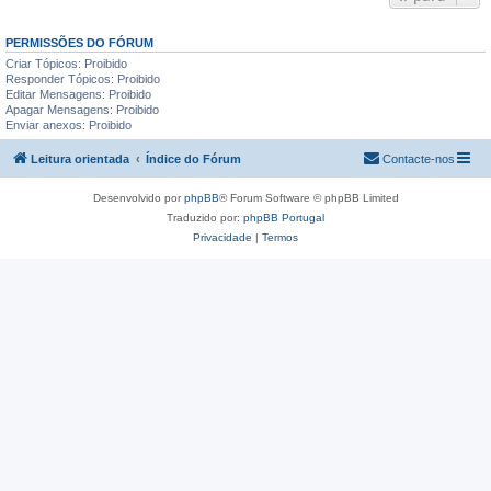
PERMISSÕES DO FÓRUM
Criar Tópicos: Proibido
Responder Tópicos: Proibido
Editar Mensagens: Proibido
Apagar Mensagens: Proibido
Enviar anexos: Proibido
Leitura orientada
Índice do Fórum
Contacte-nos
Desenvolvido por
phpBB
® Forum Software © phpBB Limited
Traduzido por:
phpBB Portugal
Privacidade
|
Termos