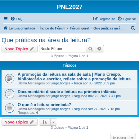
PNL2027
FAQ
Registe-se
Ligue-se
P
Leitura orientada
Índice do Fórum
Fórum geral
Que práticas na área da leitura?
e
Que práticas na área da leitura?
s
Pesquisar
Pesquisa avançada
Novo Tópico
q
3 tópicos • Página
1
de
1
u
Tópicos
i
s
A promoção da leitura na sala de aula | Mario Crespo,
bibliotecário e escritor, reflete sobre a promoção da leitura
a
Última Mensagem por
jorge.borges
«
terça abr 05, 2022 3:59 pm
r
Documentário discute a leitura na primeira infância
Última Mensagem por
jorge.borges
«
segunda nov 22, 2021 7:41 pm
O que é a leitura orientada?
Última Mensagem por
jorge.borges
«
segunda set 27, 2021 7:18 pm
Respostas:
4
Novo Tópico
3 tópicos • Página
1
de
1
Ir para