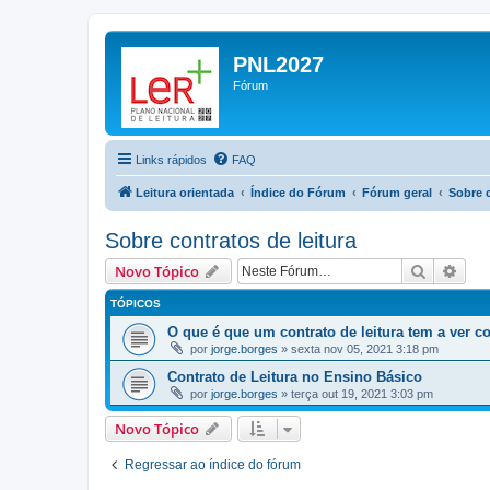
PNL2027
Fórum
Links rápidos
FAQ
Leitura orientada
Índice do Fórum
Fórum geral
Sobre c
Sobre contratos de leitura
Pesquisa
Pesq
Novo Tópico
TÓPICOS
O que é que um contrato de leitura tem a ver
por
jorge.borges
»
sexta nov 05, 2021 3:18 pm
Contrato de Leitura no Ensino Básico
por
jorge.borges
»
terça out 19, 2021 3:03 pm
Novo Tópico
Regressar ao índice do fórum