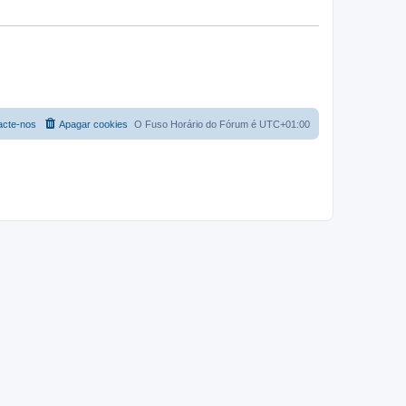
acte-nos
Apagar cookies
O Fuso Horário do Fórum é
UTC+01:00