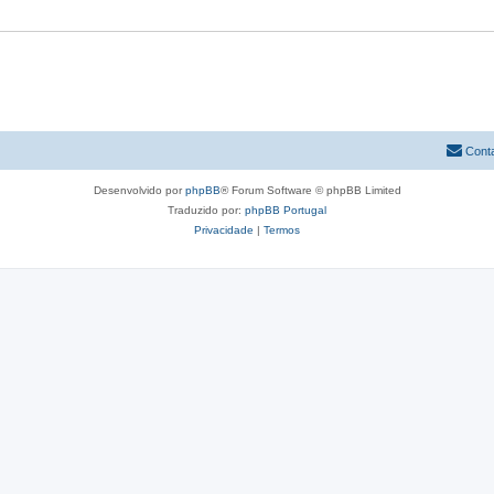
Cont
Desenvolvido por
phpBB
® Forum Software © phpBB Limited
Traduzido por:
phpBB Portugal
Privacidade
|
Termos