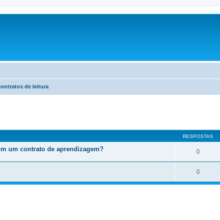
ontratos de leitura
r
uisa avançada
RESPOSTAS
 com um contrato de aprendizagem?
0
0