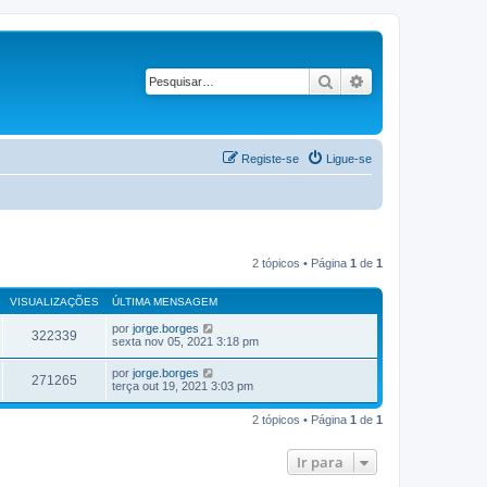
Pesquisar
Pesquisa avançad
Registe-se
Ligue-se
2 tópicos • Página
1
de
1
VISUALIZAÇÕES
ÚLTIMA MENSAGEM
por
jorge.borges
322339
sexta nov 05, 2021 3:18 pm
por
jorge.borges
271265
terça out 19, 2021 3:03 pm
2 tópicos • Página
1
de
1
Ir para