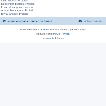
Criar Tópicos: Proibido
Responder Tópicos: Proibido
Editar Mensagens: Proibido
Apagar Mensagens: Proibido
Enviar anexos: Proibido
Leitura orientada
Índice do Fórum
Contacte-nos
Desenvolvido por
phpBB
® Forum Software © phpBB Limited
Traduzido por:
phpBB Portugal
Privacidade
|
Termos