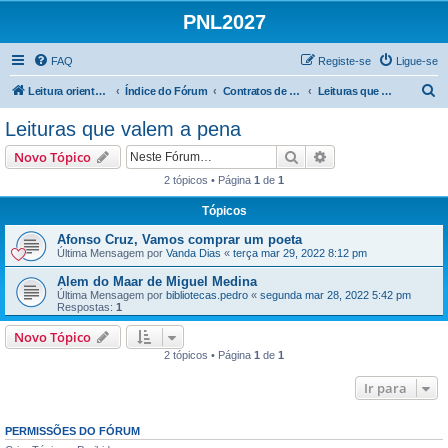
PNL2027
FAQ
Registe-se
Ligue-se
P
Leitura orientada
Índice do Fórum
Contratos de leitura | 3.º Ciclo
Leituras que valem a pena
e
Leituras que valem a pena
s
Pesquisar
Pesquisa avançada
Novo Tópico
q
2 tópicos • Página
1
de
1
u
Tópicos
i
s
Afonso Cruz, Vamos comprar um poeta
Última Mensagem por
Vanda Dias
«
terça mar 29, 2022 8:12 pm
a
Alem do Maar de Miguel Medina
r
Última Mensagem por
bibliotecas.pedro
«
segunda mar 28, 2022 5:42 pm
Respostas:
1
Novo Tópico
2 tópicos • Página
1
de
1
Ir para
PERMISSÕES DO FÓRUM