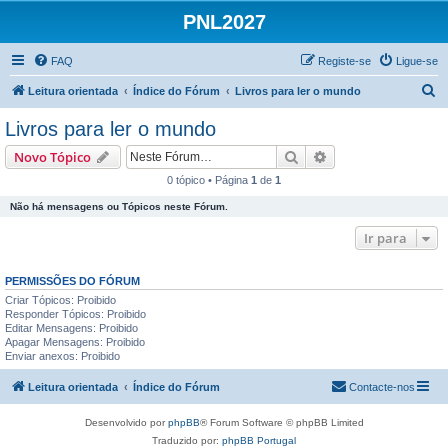
PNL2027
FAQ
Registe-se
Ligue-se
P
Leitura orientada
Índice do Fórum
Livros para ler o mundo
e
Livros para ler o mundo
s
Pesquisar
Pesquisa avançada
Novo Tópico
q
0 tópico • Página
1
de
1
u
Não há mensagens ou Tópicos neste Fórum.
i
s
Ir para
a
PERMISSÕES DO FÓRUM
r
Criar Tópicos: Proibido
Responder Tópicos: Proibido
Editar Mensagens: Proibido
Apagar Mensagens: Proibido
Enviar anexos: Proibido
Leitura orientada
Índice do Fórum
Contacte-nos
Desenvolvido por
phpBB
® Forum Software © phpBB Limited
Traduzido por:
phpBB Portugal