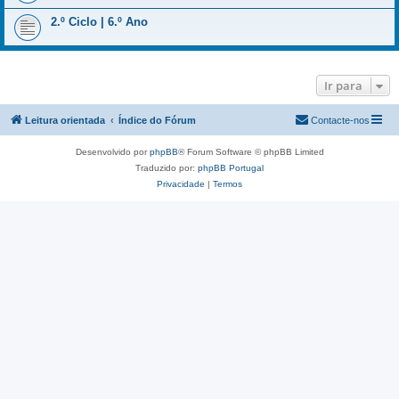
2.º Ciclo | 6.º Ano
Ir para
Leitura orientada
Índice do Fórum
Contacte-nos
Desenvolvido por
phpBB
® Forum Software © phpBB Limited
Traduzido por:
phpBB Portugal
Privacidade
|
Termos