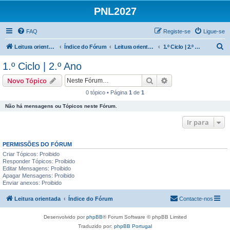
PNL2027
FAQ
Registe-se
Ligue-se
P
Leitura orientada
Índice do Fórum
Leitura orientada | 1.º e 2.º Ciclos
1.º Ciclo | 2.º Ano
e
1.º Ciclo | 2.º Ano
s
Pesquisar
Pesquisa avançada
Novo Tópico
q
0 tópico • Página
1
de
1
u
Não há mensagens ou Tópicos neste Fórum.
i
s
Ir para
a
PERMISSÕES DO FÓRUM
r
Criar Tópicos: Proibido
Responder Tópicos: Proibido
Editar Mensagens: Proibido
Apagar Mensagens: Proibido
Enviar anexos: Proibido
Leitura orientada
Índice do Fórum
Contacte-nos
Desenvolvido por
phpBB
® Forum Software © phpBB Limited
Traduzido por:
phpBB Portugal