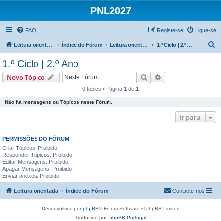
PNL2027
FAQ
Registe-se
Ligue-se
P
Leitura orientada
Índice do Fórum
Leitura orientada | 1.º e 2.º Ciclos
1.º Ciclo | 2.º Ano
e
1.º Ciclo | 2.º Ano
s
Pesquisar
Pesquisa avançada
Novo Tópico
q
0 tópico • Página
1
de
1
u
Não há mensagens ou Tópicos neste Fórum.
i
s
Ir para
a
PERMISSÕES DO FÓRUM
r
Criar Tópicos: Proibido
Responder Tópicos: Proibido
Editar Mensagens: Proibido
Apagar Mensagens: Proibido
Enviar anexos: Proibido
Leitura orientada
Índice do Fórum
Contacte-nos
Desenvolvido por
phpBB
® Forum Software © phpBB Limited
Traduzido por:
phpBB Portugal