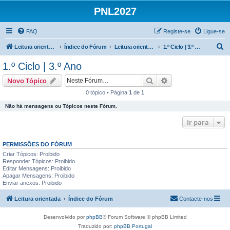
PNL2027
FAQ
Registe-se
Ligue-se
P
Leitura orientada
Índice do Fórum
Leitura orientada | 1.º e 2.º Ciclos
1.º Ciclo | 3.º Ano
e
1.º Ciclo | 3.º Ano
s
Pesquisar
Pesquisa avançada
Novo Tópico
q
0 tópico • Página
1
de
1
u
Não há mensagens ou Tópicos neste Fórum.
i
s
Ir para
a
PERMISSÕES DO FÓRUM
r
Criar Tópicos: Proibido
Responder Tópicos: Proibido
Editar Mensagens: Proibido
Apagar Mensagens: Proibido
Enviar anexos: Proibido
Leitura orientada
Índice do Fórum
Contacte-nos
Desenvolvido por
phpBB
® Forum Software © phpBB Limited
Traduzido por:
phpBB Portugal