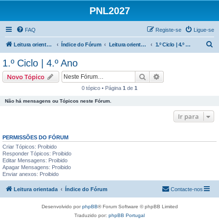
PNL2027
FAQ
Registe-se
Ligue-se
P
Leitura orientada
Índice do Fórum
Leitura orientada | 1.º e 2.º Ciclos
1.º Ciclo | 4.º Ano
e
1.º Ciclo | 4.º Ano
s
Pesquisar
Pesquisa avançada
Novo Tópico
q
0 tópico • Página
1
de
1
u
Não há mensagens ou Tópicos neste Fórum.
i
s
Ir para
a
PERMISSÕES DO FÓRUM
r
Criar Tópicos: Proibido
Responder Tópicos: Proibido
Editar Mensagens: Proibido
Apagar Mensagens: Proibido
Enviar anexos: Proibido
Leitura orientada
Índice do Fórum
Contacte-nos
Desenvolvido por
phpBB
® Forum Software © phpBB Limited
Traduzido por:
phpBB Portugal