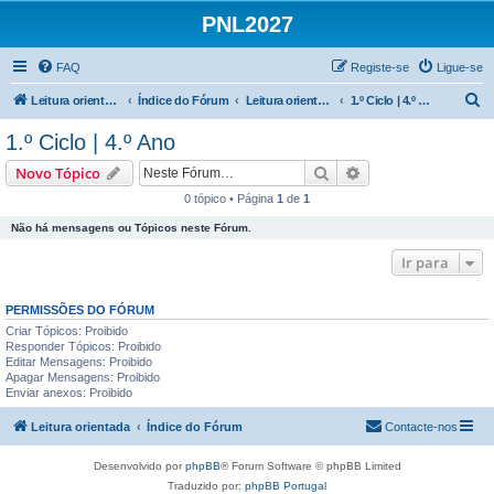
PNL2027
FAQ
Registe-se
Ligue-se
P
Leitura orientada
Índice do Fórum
Leitura orientada | 1.º e 2.º Ciclos
1.º Ciclo | 4.º Ano
e
1.º Ciclo | 4.º Ano
s
Pesquisar
Pesquisa avançada
Novo Tópico
q
0 tópico • Página
1
de
1
u
Não há mensagens ou Tópicos neste Fórum.
i
s
Ir para
a
PERMISSÕES DO FÓRUM
r
Criar Tópicos: Proibido
Responder Tópicos: Proibido
Editar Mensagens: Proibido
Apagar Mensagens: Proibido
Enviar anexos: Proibido
Leitura orientada
Índice do Fórum
Contacte-nos
Desenvolvido por
phpBB
® Forum Software © phpBB Limited
Traduzido por:
phpBB Portugal