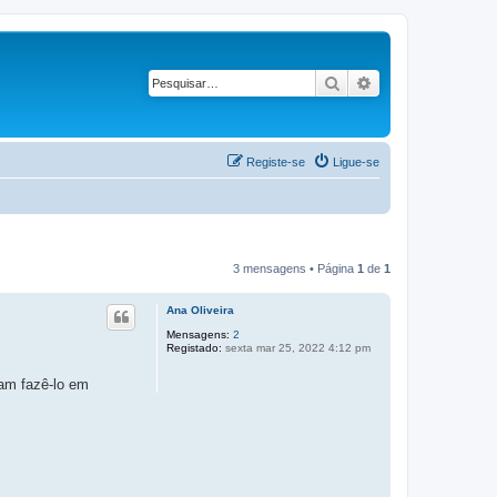
Pesquisar
Pesquisa avançad
Registe-se
Ligue-se
3 mensagens • Página
1
de
1
Ana Oliveira
Mensagens:
2
Registado:
sexta mar 25, 2022 4:12 pm
iam fazê-lo em