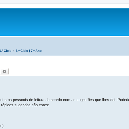
3.º Ciclo
3.º Ciclo | 7.º Ano
Pesquisar
Pesquisa avançada
tratos pessoais de leitura de acordo com as sugestões que lhes dei. Poder
 tópicos sugeridos são estes:
o);