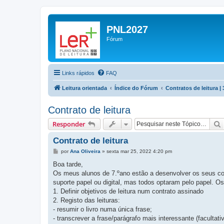
PNL2027
Fórum
Links rápidos
FAQ
Leitura orientada
Índice do Fórum
Contratos de leitura | 
Contrato de leitura
Responder
Contrato de leitura
M
por
Ana Oliveira
»
sexta mar 25, 2022 4:20 pm
e
n
Boa tarde,
s
Os meus alunos de 7.ºano estão a desenvolver os seus con
a
g
suporte papel ou digital, mas todos optaram pelo papel. Os
e
1. Definir objetivos de leitura num contrato assinado
m
2. Registo das leituras:
- resumir o livro numa única frase;
- transcrever a frase/parágrafo mais interessante (facultativ