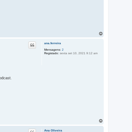
T
o
p
ana.ferreira
o
Mensagens:
2
Registado:
sexta set 10, 2021 9:12 am
odcast.
T
o
p
Ana Oliveira