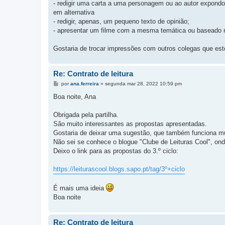
- redigir uma carta a uma personagem ou ao autor expondo 
em alternativa
- redigir, apenas, um pequeno texto de opinião;
- apresentar um filme com a mesma temática ou baseado no 
Gostaria de trocar impressões com outros colegas que es
Re: Contrato de leitura
M
por
ana.ferreira
»
segunda mar 28, 2022 10:59 pm
e
n
Boa noite, Ana
s
a
g
Obrigada pela partilha.
e
São muito interessantes as propostas apresentadas.
m
Gostaria de deixar uma sugestão, que também funciona mui
Não sei se conhece o blogue "Clube de Leituras Cool", ond
Deixo o link para as propostas do 3.º ciclo:
https://leiturascool.blogs.sapo.pt/tag/3º+ciclo
É mais uma ideia
Boa noite
Re: Contrato de leitura