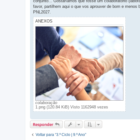
conjunto... Gostaríamos que fosse um colaboratório (labor
favor, partilhem aqui o que vos aprouver de bom e meno
PNL2027.
ANEXOS
colaboração
1.png (120.84 KiB) Visto 1162948 vezes
Responder
Voltar para “3.º Ciclo | 9.º Ano”