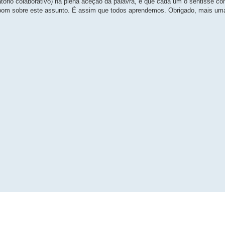
atório colaborativo) na plena aceção da palavra, e que cada um o sentisse co
s bom sobre este assunto. É assim que todos aprendemos. Obrigado, mais u