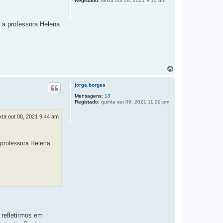
Registado:
sexta out 08, 2021 9:10 am
s a professora Helena
T
o
p
jorge.borges
o
Mensagens:
13
Registado:
quinta set 09, 2021 11:29 pm
xta out 08, 2021 9:44 am
 professora Helena
 refletirmos em