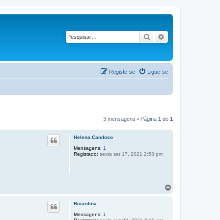
Pesquisar
Pesquisa avançad
Registe-se
Ligue-se
3 mensagens • Página
1
de
1
Helena Candoso
Mensagens:
1
Registado:
sexta set 17, 2021 2:53 pm
T
o
p
Ricardina
o
Mensagens:
1