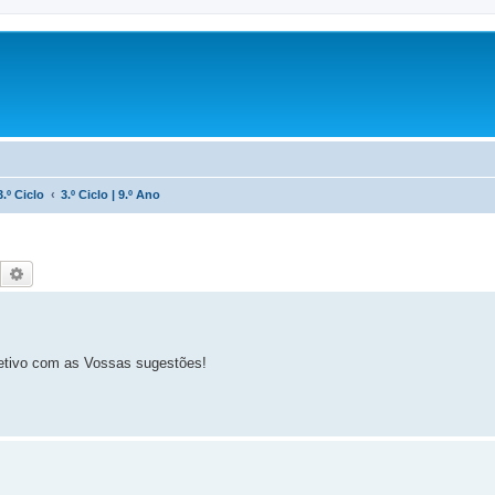
3.º Ciclo
3.º Ciclo | 9.º Ano
Pesquisar
Pesquisa avançada
 letivo com as Vossas sugestões!