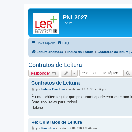
PNL2027
Fórum
Links rápidos
FAQ
Leitura orientada
Índice do Fórum
Contratos de leitura | 
Contratos de Leitura
Responder
Contratos de Leitura
M
por
Helena Candoso
»
sexta set 17, 2021 2:56 pm
e
n
É uma prática regular que procurarei aperfeiçoar este ano
s
Bom ano letivo para todos!
a
g
Helena
e
m
Re: Contratos de Leitura
M
por
Ricardina
»
sexta out 08, 2021 9:44 am
e