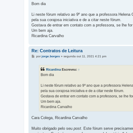
n
Bom dia
s
a
g
Li neste fórum relativo ao 9º ano que a professora Helena
e
pela sua corajosa iniciativa e de a citar neste fórum.
m
Gostava de entrar em contato com a professora, se lhe for 
Um bem aja.
Ricardina Carvalho
Re: Contratos de Leitura
M
por
jorge.borges
»
segunda out 11, 2021 4:21 pm
e
n
s
Ricardina
Escreveu:
↑
a
g
Bom dia
e
m
Li neste fórum relativo ao 9º ano que a professora Hel
pela sua corajosa iniciativa e de a citar neste fórum.
Gostava de entrar em contato com a professora, se lhe for
Um bem aja.
Ricardina Carvalho
Cara Colega, Ricardina Carvalho
Muito obrigado pelo seu
post
. Este fórum serve precisamen