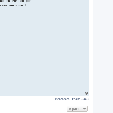
mo seu. Por isso, por
ma vez, em nome do
T
o
3 mensagens • Página
1
de
1
p
o
Ir para