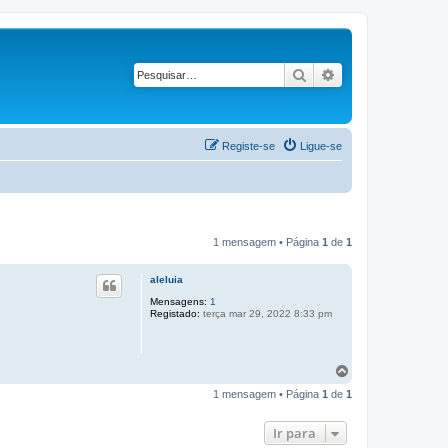
Pesquisar
Pesquisa avançad
Registe-se
Ligue-se
1 mensagem • Página
1
de
1
aleluia
Mensagens:
1
Registado:
terça mar 29, 2022 8:33 pm
T
o
1 mensagem • Página
1
de
1
p
o
Ir para