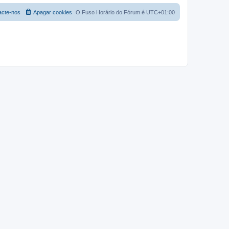
acte-nos
Apagar cookies
O Fuso Horário do Fórum é
UTC+01:00