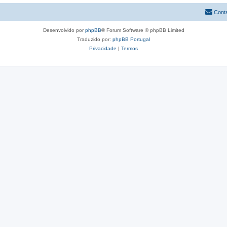
Cont
Desenvolvido por
phpBB
® Forum Software © phpBB Limited
Traduzido por:
phpBB Portugal
Privacidade
|
Termos