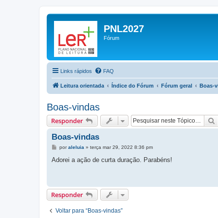
PNL2027
Fórum
Links rápidos
FAQ
Leitura orientada
Índice do Fórum
Fórum geral
Boas-v
Boas-vindas
Responder
Boas-vindas
M
por
aleluia
»
terça mar 29, 2022 8:36 pm
e
n
Adorei a ação de curta duração. Parabéns!
s
a
g
e
m
Responder
Voltar para “Boas-vindas”